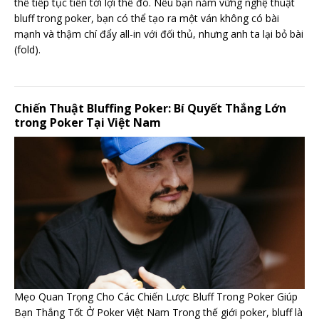
thể tiếp tục tiến tới lợi thế đó. Nếu bạn nắm vững nghệ thuật
bluff trong poker, bạn có thể tạo ra một ván không có bài
mạnh và thậm chí đẩy all-in với đối thủ, nhưng anh ta lại bỏ bài
(fold).
Chiến Thuật Bluffing Poker: Bí Quyết Thắng Lớn
trong Poker Tại Việt Nam
Mẹo Quan Trọng Cho Các Chiến Lược Bluff Trong Poker Giúp
Bạn Thắng Tốt Ở Poker Việt Nam Trong thế giới poker, bluff là