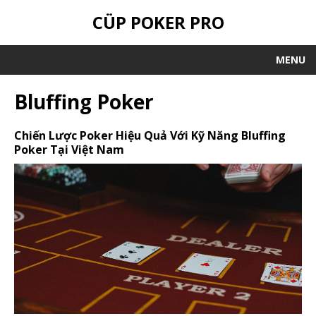
CÜP POKER PRO
MENU
Bluffing Poker
Chiến Lược Poker Hiệu Quả Với Kỹ Năng Bluffing
Poker Tại Việt Nam