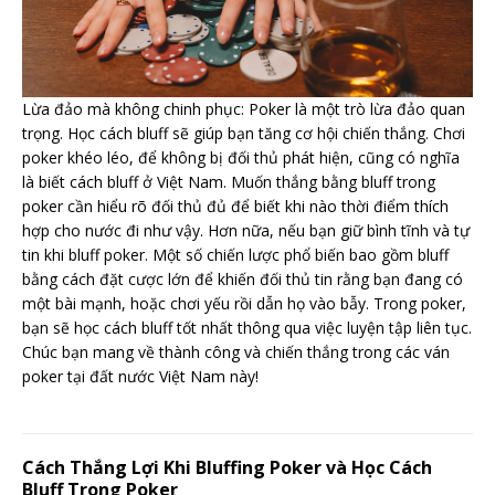
Lừa đảo mà không chinh phục: Poker là một trò lừa đảo quan
trọng. Học cách bluff sẽ giúp bạn tăng cơ hội chiến thắng. Chơi
poker khéo léo, để không bị đối thủ phát hiện, cũng có nghĩa
là biết cách bluff ở Việt Nam. Muốn thắng bằng bluff trong
poker cần hiểu rõ đối thủ đủ để biết khi nào thời điểm thích
hợp cho nước đi như vậy. Hơn nữa, nếu bạn giữ bình tĩnh và tự
tin khi bluff poker. Một số chiến lược phổ biến bao gồm bluff
bằng cách đặt cược lớn để khiến đối thủ tin rằng bạn đang có
một bài mạnh, hoặc chơi yếu rồi dẫn họ vào bẫy. Trong poker,
bạn sẽ học cách bluff tốt nhất thông qua việc luyện tập liên tục.
Chúc bạn mang về thành công và chiến thắng trong các ván
poker tại đất nước Việt Nam này!
Cách Thắng Lợi Khi Bluffing Poker và Học Cách
Bluff Trong Poker