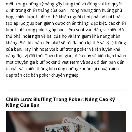
một trong những kỹ năng gây hứng thú và đóng vai trò quyết
định trong chiến thắng của bạn. Trong những tình huống phù
hợp, chiến lược bluff có thể khiến người chơi phải bỏ bài hoặc
tạo áp lực giúp bạn giành được chiến thắng. Đặc biệt, các chiến
lược bluff trong poker giúp bạn kiểm soát ván đấu, vì khiến đối
thủ phải hoài nghi về bài của họ và làm giảm khả năng phản
kháng. Biết khi nào nên bluff sẽ tối đa hóa lợi thế và tỷ lệ thắng
của bạn. Hãy linh hoạt với bluff trong poker và rèn luyện khả
năng đọc vị đối thủ. Theo thời gian, điều này sẽ biến bạn thành
một chuyên gia bluff poker ở Việt Nam và sau đó dẫn bạn đến
ít nhất vài chiến thắng lớn cùng những khoản lợi nhuận xinh
đẹp trên các bàn poker chuyên nghiệp.
Chiến Lược Bluffing Trong Poker: Nâng Cao Kỹ
Năng Của Bạn