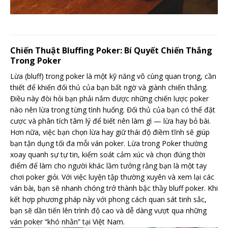
Chiến Thuật Bluffing Poker: Bí Quyết Chiến Thắng
Trong Poker
Lừa (bluff) trong poker là một kỹ năng vô cùng quan trọng, cần
thiết để khiến đối thủ của bạn bất ngờ và giành chiến thắng.
Điều này đòi hỏi bạn phải nắm được những chiến lược poker
nào nên lừa trong từng tình huống. Đối thủ của bạn có thể đặt
cược và phân tích tâm lý để biết nên làm gì — lừa hay bỏ bài.
Hơn nữa, việc bạn chọn lừa hay giữ thái độ điềm tĩnh sẽ giúp
bạn tận dụng tối đa mỗi ván poker. Lừa trong Poker thường
xoay quanh sự tự tin, kiểm soát cảm xúc và chọn đúng thời
điểm để làm cho người khác lầm tưởng rằng bạn là một tay
chơi poker giỏi. Với việc luyện tập thường xuyên và xem lại các
ván bài, bạn sẽ nhanh chóng trở thành bậc thầy bluff poker. Khi
kết hợp phương pháp này với phong cách quan sát tinh sắc,
bạn sẽ dần tiến lên trình độ cao và dễ dàng vượt qua những
ván poker “khó nhằn” tại Việt Nam.