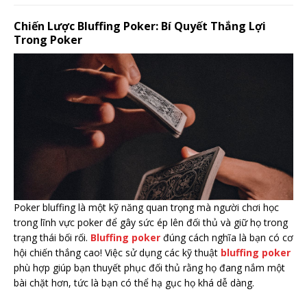
Chiến Lược Bluffing Poker: Bí Quyết Thắng Lợi
Trong Poker
Poker bluffing là một kỹ năng quan trọng mà người chơi học
trong lĩnh vực poker để gây sức ép lên đối thủ và giữ họ trong
trạng thái bối rối.
Bluffing poker
đúng cách nghĩa là bạn có cơ
hội chiến thắng cao! Việc sử dụng các kỹ thuật
bluffing poker
phù hợp giúp bạn thuyết phục đối thủ rằng họ đang nắm một
bài chặt hơn, tức là bạn có thể hạ gục họ khá dễ dàng.